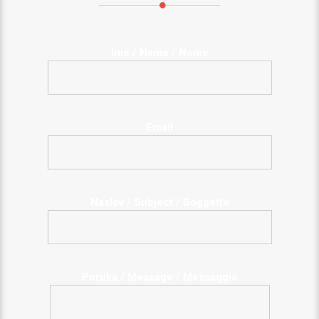
Ime / Name / Nome
Email
Naslov / Subject / Soggetto
Poruka / Message / Messaggio