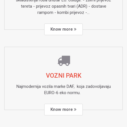
skladištenja roba unutar EU. Usluge: - zbirni prijevoz
tereta - prijevoz opasnih tvari (ADR) - dostave
rampom - kombi prijevoz -...
Know more
VOZNI PARK
Najmodernija vozila marke DAF, koja zadovoljavaju
EURO-6 eko normu.
Know more