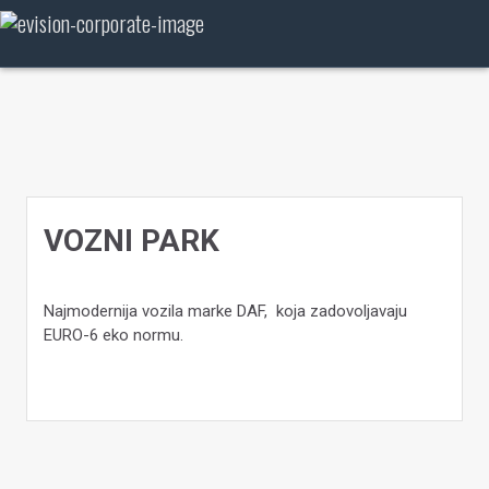
Skip
to
content
VOZNI PARK
Najmodernija vozila marke DAF, koja zadovoljavaju
EURO-6 eko normu.